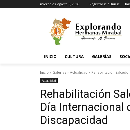
miércoles, agosto 5, 2026
Registrarse / Unirse
Ini
INICIO
CULTURA
GALERÍAS
SOCI
Inicio
Galerías
Actualidad
Rehabilitación Salcedo
Actualidad
Rehabilitación S
Día Internacional
Discapacidad