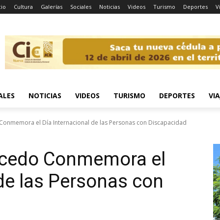
cio
Cultura
Galerías
Sociales
Noticias
Videos
Turismo
Deportes
V
ALES
NOTICIAS
VIDEOS
TURISMO
DEPORTES
VIA
 Conmemora el Día Internacional de las Personas con Discapacidad
alcedo Conmemora el
 de las Personas con