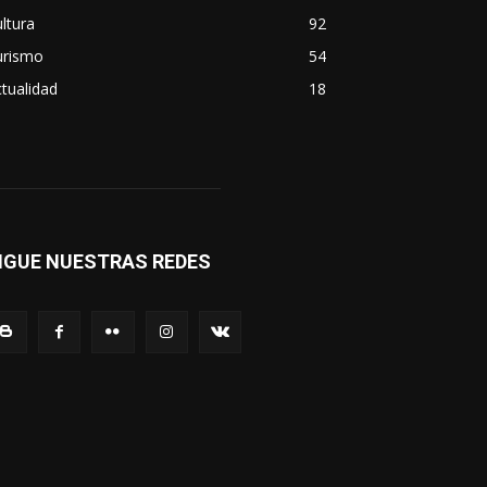
ltura
92
urismo
54
tualidad
18
IGUE NUESTRAS REDES