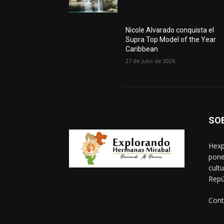
Nicole Alvarado conquista el
Supra Top Model of the Year
Caribbean
27 de julio de 2026
SO
Hexp
pone
cult
Repú
Cont