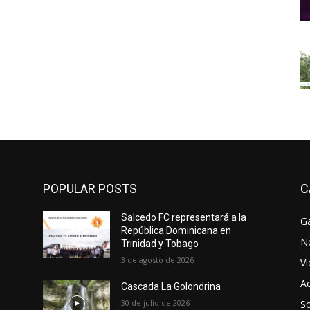
POPULAR POSTS
C
Salcedo FC representará a la
Ga
República Dominicana en
No
Trinidad y Tobago
3 de agosto de 2026
V
Ac
Cascada La Golondrina
30 de julio de 2026
So