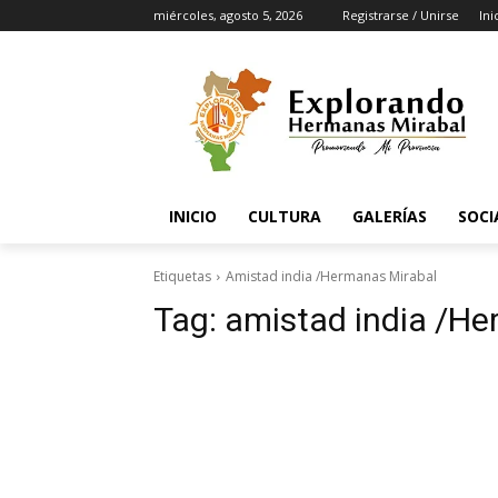
miércoles, agosto 5, 2026
Registrarse / Unirse
Ini
INICIO
CULTURA
GALERÍAS
SOCI
Etiquetas
Amistad india /Hermanas Mirabal
Tag:
amistad india /He