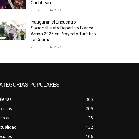
Caribbean
27 de julio de 2026
Inauguran el Encuentro
Sociocultural y Deportivo Blanco
Arriba 2026 en Proyecto Turístico
La Guama
23 de julio de 2026
ATEGORIAS POPULARES
lerías
365
ticias
209
ideos
135
tualidad
132
ciales
106