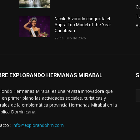
Cu
T
Nicole Alvarado conquista el
Supra Top Model of the Year
Ac
Caribbean
27 de julio de 2026
BRE EXPLORANDO HERMANAS MIRABAL
S
londo Hermanas Mirabal es una revista innovadora que
 en primer plano las actividades sociales, turísticas y
urales de la emblemática provincia Hermanas Mirabal en la
blica Dominicana.
acto :
info@explorandohm.com