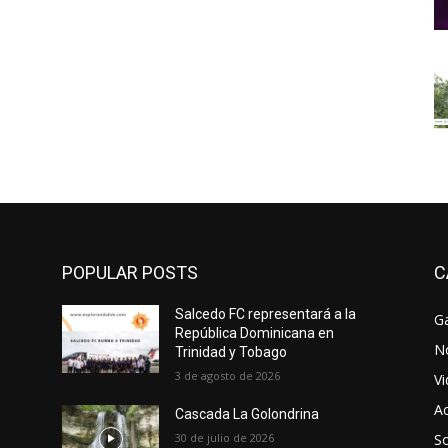
POPULAR POSTS
C
Salcedo FC representará a la
Ga
República Dominicana en
No
Trinidad y Tobago
3 de agosto de 2026
V
Ac
Cascada La Golondrina
30 de julio de 2026
So