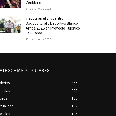
Caribbean
27 de julio de 2026
Inauguran el Encuentro
Sociocultural y Deportivo Blanco
Arriba 2026 en Proyecto Turístico
La Guama
23 de julio de 2026
ATEGORIAS POPULARES
lerías
365
ticias
209
ideos
135
tualidad
132
ciales
106