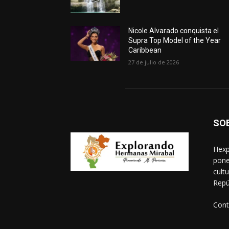
Nicole Alvarado conquista el
Supra Top Model of the Year
Caribbean
27 de julio de 2026
SO
Hexp
pone
cult
Repú
Cont