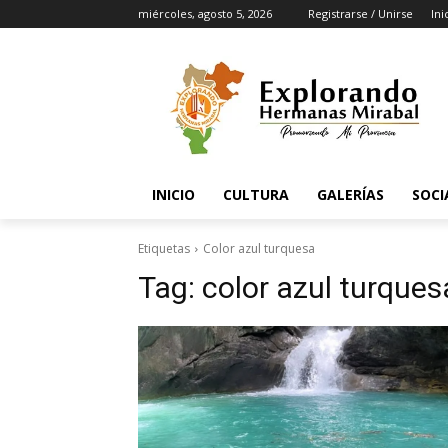
miércoles, agosto 5, 2026
Registrarse / Unirse
Ini
INICIO
CULTURA
GALERÍAS
SOCI
Etiquetas
Color azul turquesa
Tag:
color azul turques