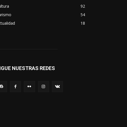
ltura
92
urismo
54
tualidad
18
IGUE NUESTRAS REDES