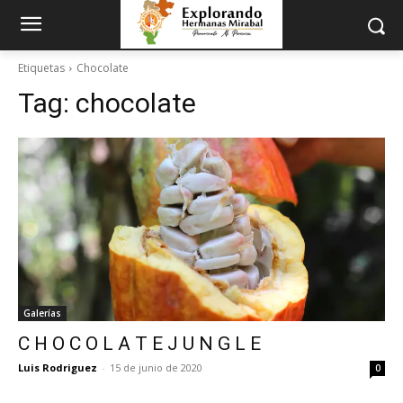
Etiquetas
Chocolate
Tag:
chocolate
Galerías
C H O C O L A T E J U N G L E
Luis Rodriguez
-
15 de junio de 2020
0