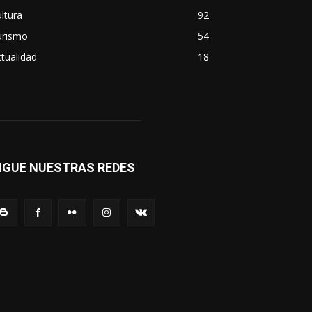
ltura
92
urismo
54
tualidad
18
IGUE NUESTRAS REDES