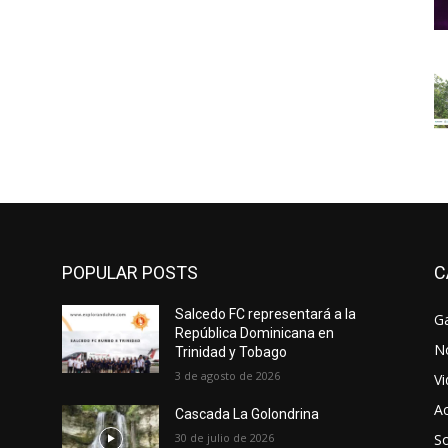
POPULAR POSTS
C
Salcedo FC representará a la
Ga
República Dominicana en
No
Trinidad y Tobago
3 de agosto de 2026
V
Ac
Cascada La Golondrina
30 de julio de 2026
So