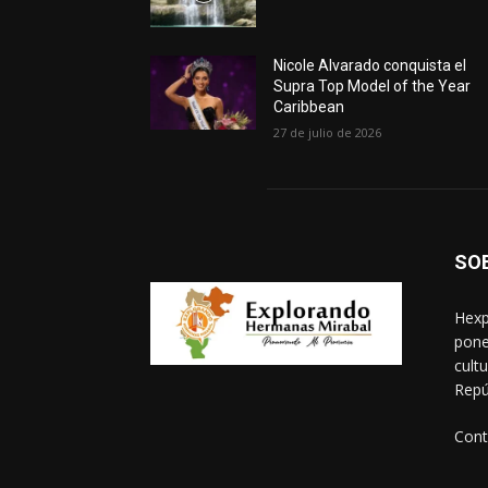
Nicole Alvarado conquista el
Supra Top Model of the Year
Caribbean
27 de julio de 2026
SO
Hexp
pone
cult
Repú
Cont