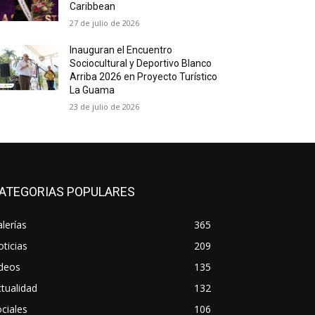
Caribbean
27 de julio de 2026
Inauguran el Encuentro
Sociocultural y Deportivo Blanco
Arriba 2026 en Proyecto Turístico
La Guama
23 de julio de 2026
ATEGORIAS POPULARES
lerías
365
ticias
209
ideos
135
tualidad
132
ciales
106