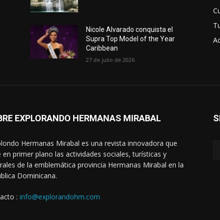
Cu
T
Nicole Alvarado conquista el
Supra Top Model of the Year
Ac
Caribbean
27 de julio de 2026
BRE EXPLORANDO HERMANAS MIRABAL
S
londo Hermanas Mirabal es una revista innovadora que
 en primer plano las actividades sociales, turísticas y
urales de la emblemática provincia Hermanas Mirabal en la
blica Dominicana.
acto :
info@explorandohm.com