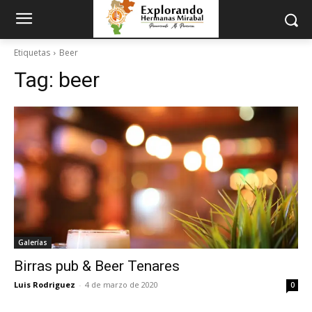
Etiquetas
Beer
Tag:
beer
Galerías
Birras pub & Beer Tenares
Luis Rodriguez
-
4 de marzo de 2020
0