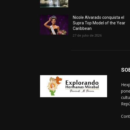
Nicole Alvarado conquista el
Supra Top Model of the Year
Caribbean
27 de julio de 2026
SO
Hexp
pone
cult
Repú
Cont