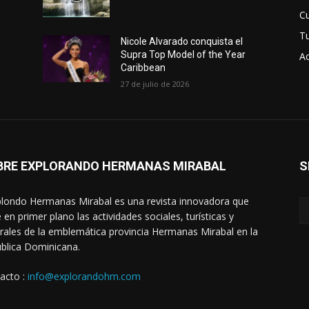
Cu
T
Nicole Alvarado conquista el
Supra Top Model of the Year
Ac
Caribbean
27 de julio de 2026
BRE EXPLORANDO HERMANAS MIRABAL
S
londo Hermanas Mirabal es una revista innovadora que
 en primer plano las actividades sociales, turísticas y
urales de la emblemática provincia Hermanas Mirabal en la
blica Dominicana.
acto :
info@explorandohm.com