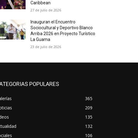
Caribbean
27 de julio de 2026
Inauguran el Encuentro
Sociocultural y Deportivo Blanco
Arriba 2026 en Proyecto Turístico
La Guama
23 de julio de 2026
ATEGORIAS POPULARES
lerías
365
ticias
209
ideos
135
tualidad
132
ciales
106