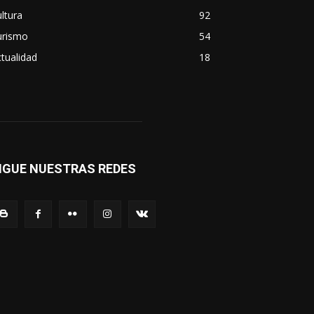
ltura
92
urismo
54
tualidad
18
IGUE NUESTRAS REDES