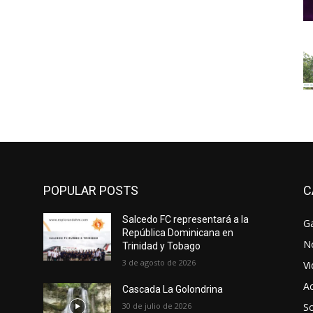
POPULAR POSTS
C
Salcedo FC representará a la
Ga
República Dominicana en
No
Trinidad y Tobago
3 de agosto de 2026
V
Ac
Cascada La Golondrina
30 de julio de 2026
So