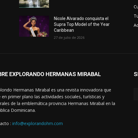
Cu
T
Nicole Alvarado conquista el
Supra Top Model of the Year
Ac
Caribbean
27 de julio de 2026
BRE EXPLORANDO HERMANAS MIRABAL
S
londo Hermanas Mirabal es una revista innovadora que
 en primer plano las actividades sociales, turísticas y
urales de la emblemática provincia Hermanas Mirabal en la
blica Dominicana.
acto :
info@explorandohm.com