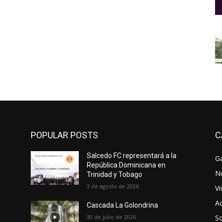
POPULAR POSTS
C
Salcedo FC representará a la
Ga
República Dominicana en
No
Trinidad y Tobago
3 de agosto de 2026
V
Ac
Cascada La Golondrina
30 de julio de 2026
So