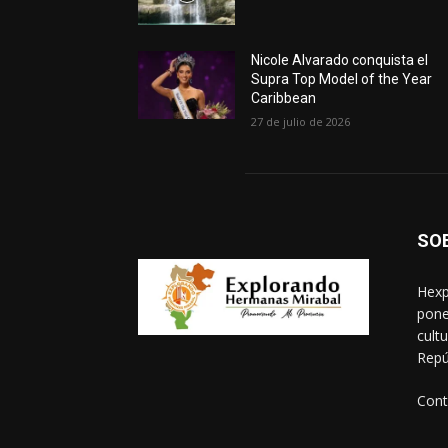
Nicole Alvarado conquista el
Supra Top Model of the Year
Caribbean
27 de julio de 2026
SO
Hexp
pone
cult
Repú
Cont