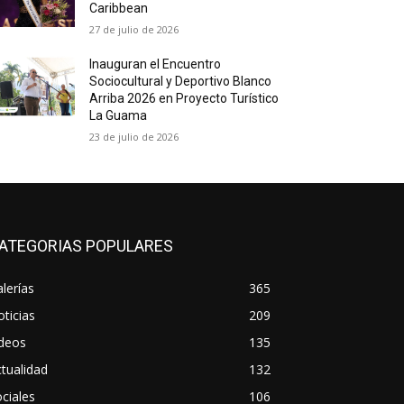
Caribbean
27 de julio de 2026
Inauguran el Encuentro
Sociocultural y Deportivo Blanco
Arriba 2026 en Proyecto Turístico
La Guama
23 de julio de 2026
ATEGORIAS POPULARES
lerías
365
ticias
209
ideos
135
tualidad
132
ciales
106