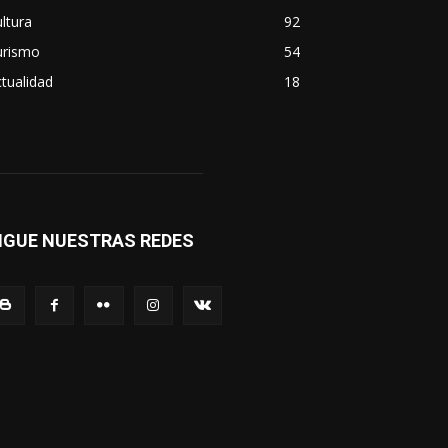
ltura
92
urismo
54
tualidad
18
IGUE NUESTRAS REDES