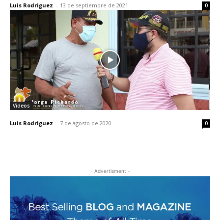
Luis Rodriguez
-
13 de septiembre de 2021
0
Videos
Luis Rodriguez
-
7 de agosto de 2020
0
- Advertisment -