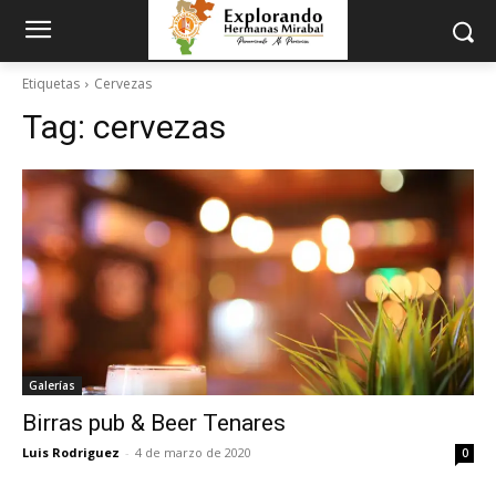
Etiquetas
Cervezas
Tag:
cervezas
Galerías
Birras pub & Beer Tenares
Luis Rodriguez
-
4 de marzo de 2020
0