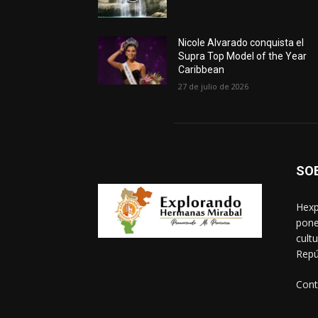
Nicole Alvarado conquista el
Supra Top Model of the Year
Caribbean
27 de julio de 2026
SO
Hexp
pone
cult
Repú
Cont