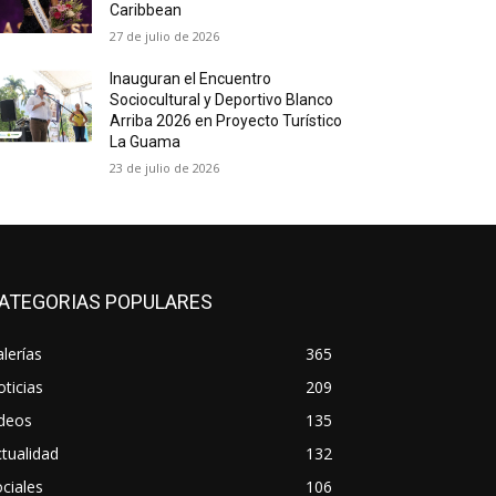
Caribbean
27 de julio de 2026
Inauguran el Encuentro
Sociocultural y Deportivo Blanco
Arriba 2026 en Proyecto Turístico
La Guama
23 de julio de 2026
ATEGORIAS POPULARES
lerías
365
ticias
209
ideos
135
tualidad
132
ciales
106