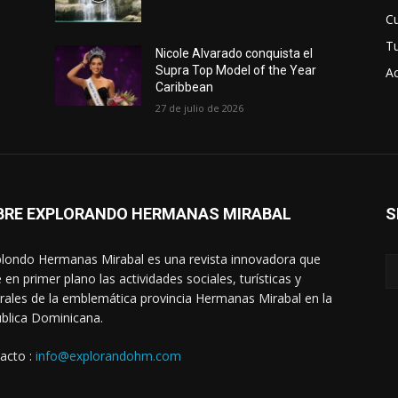
Cu
T
Nicole Alvarado conquista el
Supra Top Model of the Year
Ac
Caribbean
27 de julio de 2026
BRE EXPLORANDO HERMANAS MIRABAL
S
londo Hermanas Mirabal es una revista innovadora que
 en primer plano las actividades sociales, turísticas y
urales de la emblemática provincia Hermanas Mirabal en la
blica Dominicana.
acto :
info@explorandohm.com