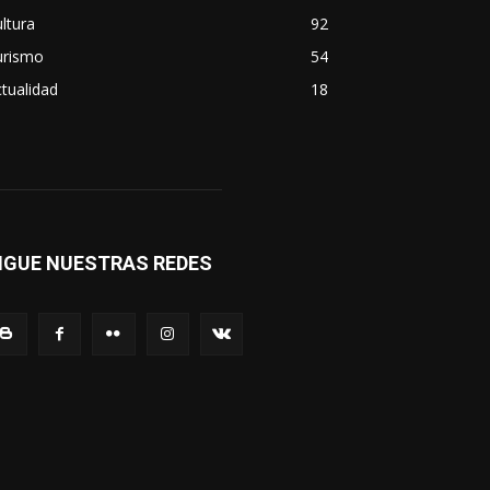
ltura
92
urismo
54
tualidad
18
IGUE NUESTRAS REDES