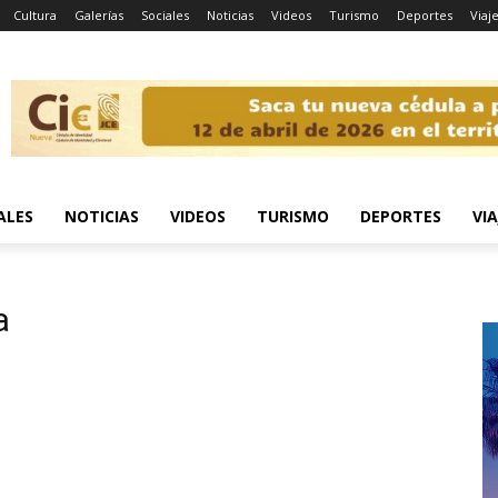
Cultura
Galerías
Sociales
Noticias
Videos
Turismo
Deportes
Viaj
ALES
NOTICIAS
VIDEOS
TURISMO
DEPORTES
VIA
a