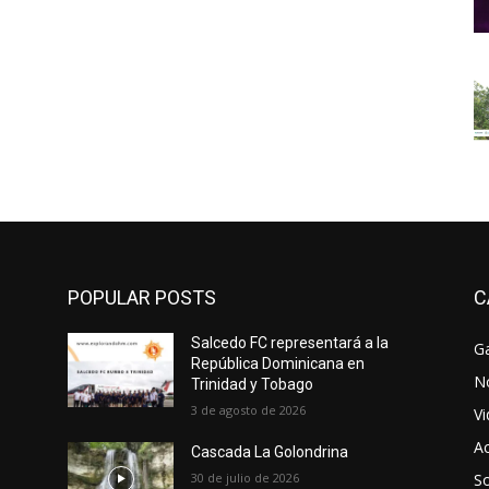
POPULAR POSTS
C
Salcedo FC representará a la
Ga
República Dominicana en
No
Trinidad y Tobago
3 de agosto de 2026
V
Ac
Cascada La Golondrina
30 de julio de 2026
So