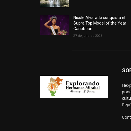
Nicole Alvarado conquista el
Supra Top Model of the Year
Caribbean
27 de julio de 2026
SO
Hexp
pone
cult
Repú
Cont