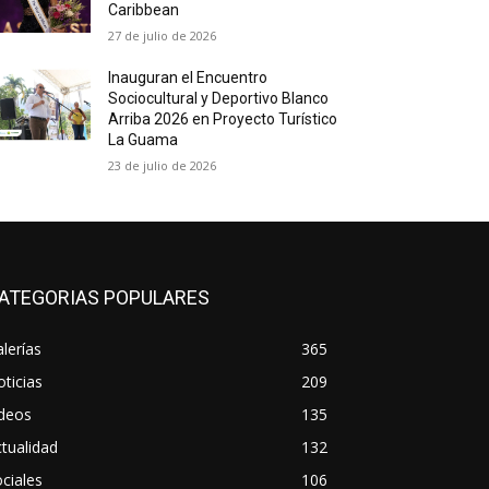
Caribbean
27 de julio de 2026
Inauguran el Encuentro
Sociocultural y Deportivo Blanco
Arriba 2026 en Proyecto Turístico
La Guama
23 de julio de 2026
ATEGORIAS POPULARES
lerías
365
ticias
209
ideos
135
tualidad
132
ciales
106