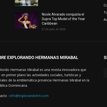
Cu
T
Nicole Alvarado conquista el
Supra Top Model of the Year
Ac
Caribbean
27 de julio de 2026
BRE EXPLORANDO HERMANAS MIRABAL
S
londo Hermanas Mirabal es una revista innovadora que
 en primer plano las actividades sociales, turísticas y
urales de la emblemática provincia Hermanas Mirabal en la
blica Dominicana.
acto :
info@explorandohm.com