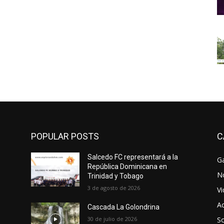
POPULAR POSTS
C
Salcedo FC representará a la
Ga
República Dominicana en
No
Trinidad y Tobago
3 de agosto de 2026
V
Ac
Cascada La Golondrina
30 de julio de 2026
So