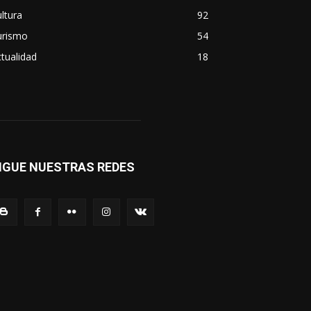
ltura
92
urismo
54
tualidad
18
IGUE NUESTRAS REDES