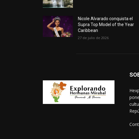
Nicole Alvarado conquista el
Supra Top Model of the Year
Caribbean
27 de julio de 2026
SO
Hexp
pone
cult
Repú
Cont