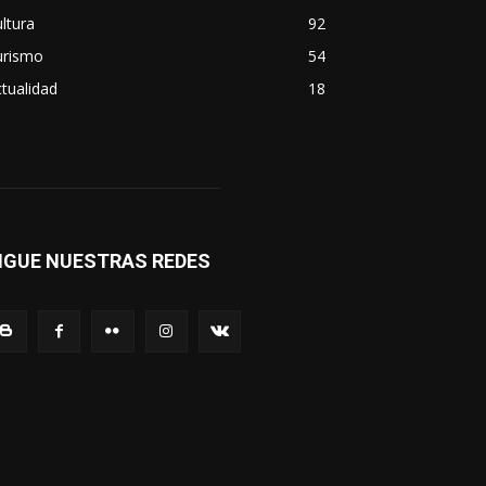
ltura
92
urismo
54
tualidad
18
IGUE NUESTRAS REDES