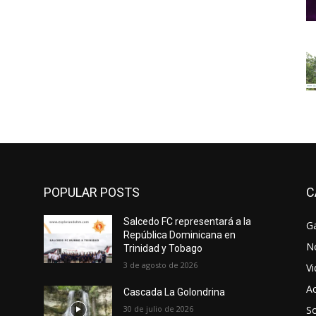
POPULAR POSTS
C
Salcedo FC representará a la
Ga
República Dominicana en
No
Trinidad y Tobago
3 de agosto de 2026
V
Ac
Cascada La Golondrina
30 de julio de 2026
So