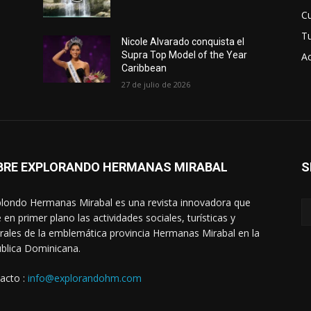
Cu
T
Nicole Alvarado conquista el
Supra Top Model of the Year
Ac
Caribbean
27 de julio de 2026
BRE EXPLORANDO HERMANAS MIRABAL
S
londo Hermanas Mirabal es una revista innovadora que
 en primer plano las actividades sociales, turísticas y
urales de la emblemática provincia Hermanas Mirabal en la
blica Dominicana.
acto :
info@explorandohm.com