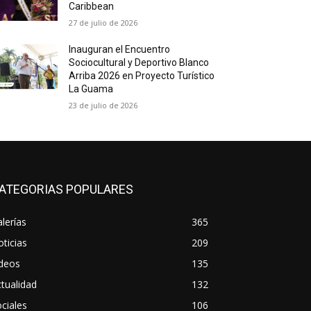
Caribbean
27 de julio de 2026
Inauguran el Encuentro
Sociocultural y Deportivo Blanco
Arriba 2026 en Proyecto Turístico
La Guama
23 de julio de 2026
ATEGORIAS POPULARES
lerías
365
ticias
209
ideos
135
tualidad
132
ciales
106