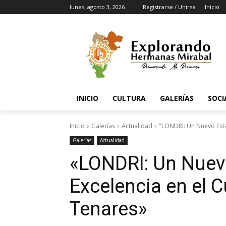
lunes, agosto 3, 2026
Registrarse / Unirse
Inicio
INICIO
CULTURA
GALERÍAS
SOCI
Inicio
Galerías
Actualidad
"LONDRI: Un Nuevo Está
Galerías
Actualidad
«LONDRI: Un Nuev
Excelencia en el 
Tenares»