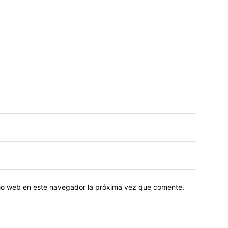
Nombre:
Correo
electróni
Sitio
web:
itio web en este navegador la próxima vez que comente.