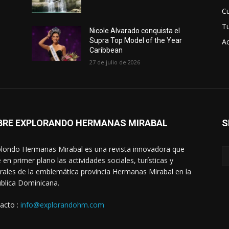
Cu
T
Nicole Alvarado conquista el
Supra Top Model of the Year
Ac
Caribbean
27 de julio de 2026
BRE EXPLORANDO HERMANAS MIRABAL
S
londo Hermanas Mirabal es una revista innovadora que
 en primer plano las actividades sociales, turísticas y
urales de la emblemática provincia Hermanas Mirabal en la
blica Dominicana.
acto :
info@explorandohm.com