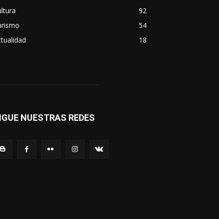
ltura
92
urismo
54
tualidad
18
IGUE NUESTRAS REDES