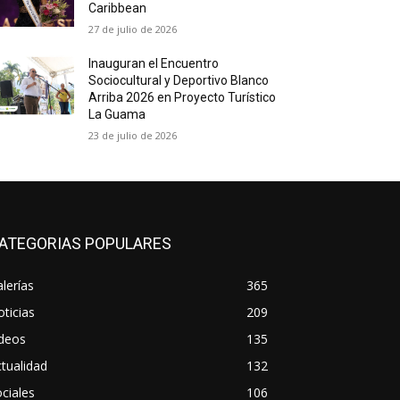
Caribbean
27 de julio de 2026
Inauguran el Encuentro
Sociocultural y Deportivo Blanco
Arriba 2026 en Proyecto Turístico
La Guama
23 de julio de 2026
ATEGORIAS POPULARES
lerías
365
ticias
209
ideos
135
tualidad
132
ciales
106