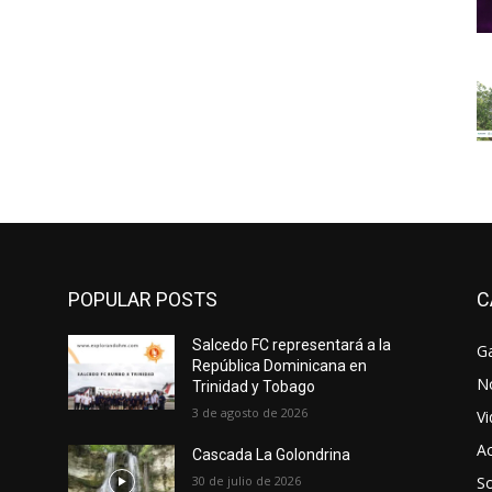
POPULAR POSTS
C
Salcedo FC representará a la
Ga
República Dominicana en
No
Trinidad y Tobago
3 de agosto de 2026
V
Ac
Cascada La Golondrina
30 de julio de 2026
So