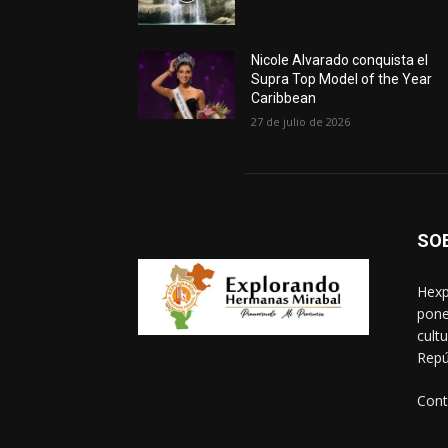
Nicole Alvarado conquista el
Supra Top Model of the Year
Caribbean
27 de julio de 2026
SO
Hexp
pone
cult
Repú
Cont