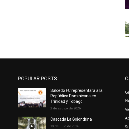
POPULAR POSTS
C
Salcedo FC representará a la
Ga
República Dominicana en
No
Trinidad y Tobago
3 de agosto de 2026
V
Ac
Cascada La Golondrina
30 de julio de 2026
So