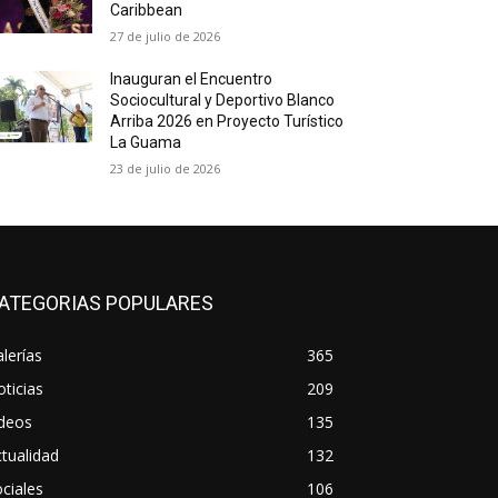
Caribbean
27 de julio de 2026
Inauguran el Encuentro
Sociocultural y Deportivo Blanco
Arriba 2026 en Proyecto Turístico
La Guama
23 de julio de 2026
ATEGORIAS POPULARES
lerías
365
ticias
209
ideos
135
tualidad
132
ciales
106