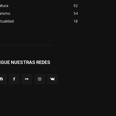
ltura
92
urismo
54
tualidad
18
IGUE NUESTRAS REDES