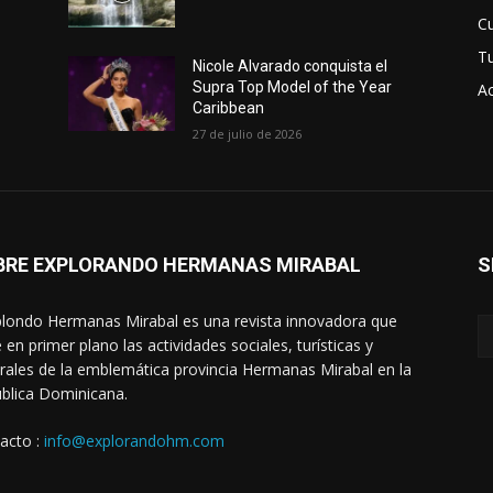
Cu
T
Nicole Alvarado conquista el
Supra Top Model of the Year
Ac
Caribbean
27 de julio de 2026
BRE EXPLORANDO HERMANAS MIRABAL
S
londo Hermanas Mirabal es una revista innovadora que
 en primer plano las actividades sociales, turísticas y
urales de la emblemática provincia Hermanas Mirabal en la
blica Dominicana.
acto :
info@explorandohm.com