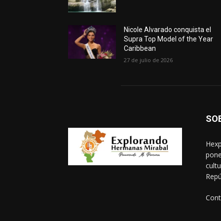
Nicole Alvarado conquista el
Supra Top Model of the Year
Caribbean
27 de julio de 2026
SO
Hexp
pone
cult
Repú
Cont