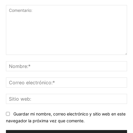
Comentario:
No
Co
ele
Sit
we
Guardar mi nombre, correo electrónico y sitio web en este
navegador la próxima vez que comente.