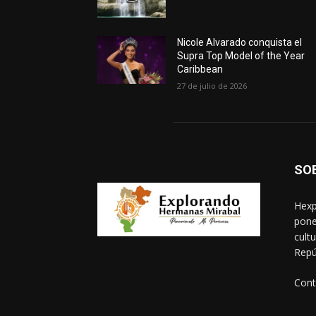
Nicole Alvarado conquista el
Supra Top Model of the Year
Caribbean
27 de julio de 2026
SO
Hexp
pone
cult
Repú
Cont