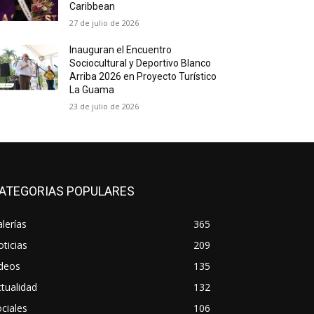
Caribbean
27 de julio de 2026
Inauguran el Encuentro
Sociocultural y Deportivo Blanco
Arriba 2026 en Proyecto Turístico
La Guama
23 de julio de 2026
ATEGORIAS POPULARES
lerías
365
ticias
209
ideos
135
tualidad
132
ciales
106