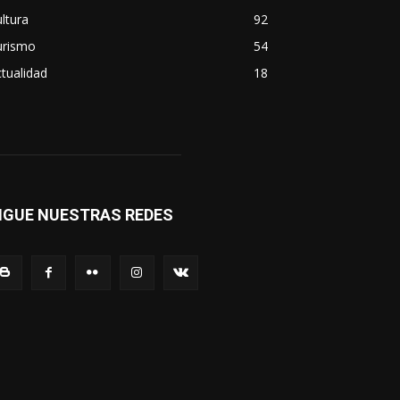
ltura
92
urismo
54
tualidad
18
IGUE NUESTRAS REDES