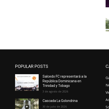
POPULAR POSTS
C
Salcedo FC representará a la
Ga
República Dominicana en
No
Trinidad y Tobago
3 de agosto de 2026
V
Ac
Cascada La Golondrina
30 de julio de 2026
So