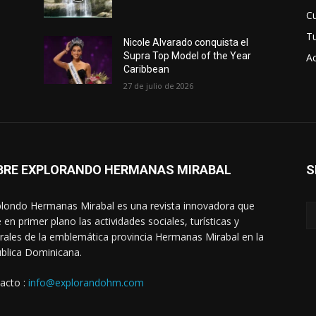
Cu
T
Nicole Alvarado conquista el
Supra Top Model of the Year
Ac
Caribbean
27 de julio de 2026
BRE EXPLORANDO HERMANAS MIRABAL
S
londo Hermanas Mirabal es una revista innovadora que
 en primer plano las actividades sociales, turísticas y
urales de la emblemática provincia Hermanas Mirabal en la
blica Dominicana.
acto :
info@explorandohm.com