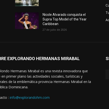
Cu
T
Nicole Alvarado conquista el
Supra Top Model of the Year
Ac
Caribbean
27 de julio de 2026
BRE EXPLORANDO HERMANAS MIRABAL
S
londo Hermanas Mirabal es una revista innovadora que
 en primer plano las actividades sociales, turísticas y
urales de la emblemática provincia Hermanas Mirabal en la
blica Dominicana.
acto :
info@explorandohm.com