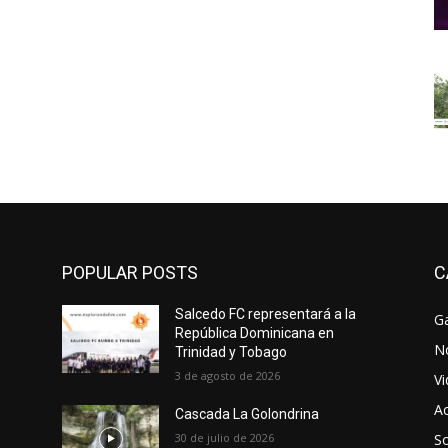
POPULAR POSTS
C
Salcedo FC representará a la
Ga
República Dominicana en
No
Trinidad y Tobago
3 de agosto de 2026
V
Ac
Cascada La Golondrina
30 de julio de 2026
So