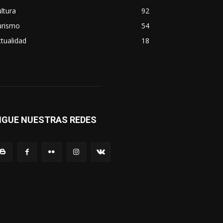
ltura
92
urismo
54
tualidad
18
IGUE NUESTRAS REDES