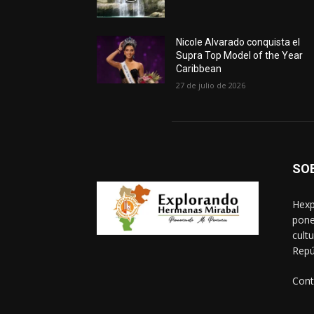
Nicole Alvarado conquista el
Supra Top Model of the Year
Caribbean
27 de julio de 2026
SO
Hexp
pone
cult
Repú
Cont