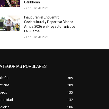
Caribbean
27 de julio de 2026
Inauguran el Encuentro
Sociocultural y Deportivo Blanco
Arriba 2026 en Proyecto Turístico
La Guama
23 de julio de 2026
ATEGORIAS POPULARES
lerías
365
ticias
209
ideos
135
tualidad
132
ciales
106