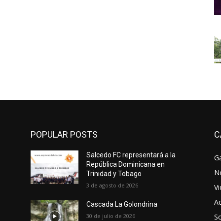
POPULAR POSTS
C
Salcedo FC representará a la
Ga
República Dominicana en
No
Trinidad y Tobago
3 de agosto de 2026
V
Ac
Cascada La Golondrina
30 de julio de 2026
So