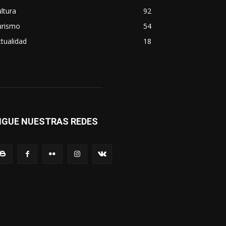
ltura
92
urismo
54
tualidad
18
IGUE NUESTRAS REDES