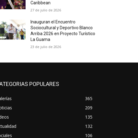
Caribbean
27 de julio de 2026
Inauguran el Encuentro
Sociocultural y Deportivo Blanco
Arriba 2026 en Proyecto Turístico
La Guama
23 de julio de 2026
ATEGORIAS POPULARES
lerías
365
ticias
209
ideos
135
tualidad
132
ciales
106