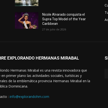
Cu
T
Nicole Alvarado conquista el
Supra Top Model of the Year
Ac
Caribbean
27 de julio de 2026
BRE EXPLORANDO HERMANAS MIRABAL
S
londo Hermanas Mirabal es una revista innovadora que
 en primer plano las actividades sociales, turísticas y
urales de la emblemática provincia Hermanas Mirabal en la
blica Dominicana.
acto :
info@explorandohm.com