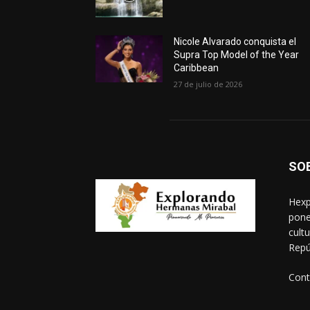
Nicole Alvarado conquista el
Supra Top Model of the Year
Caribbean
27 de julio de 2026
SO
Hexp
pone
cult
Repú
Cont