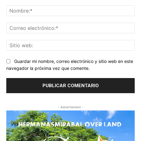
Comentario:
No
Co
ele
Sit
we
Guardar mi nombre, correo electrónico y sitio web en este
navegador la próxima vez que comente.
- Advertisment -