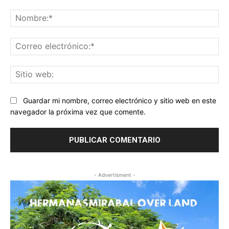
Comentario:
No
Co
ele
Sit
we
Guardar mi nombre, correo electrónico y sitio web en este
navegador la próxima vez que comente.
- Advertisment -