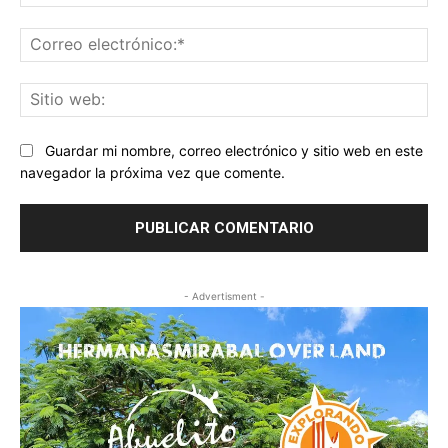
Co
ele
Sit
we
Guardar mi nombre, correo electrónico y sitio web en este
navegador la próxima vez que comente.
- Advertisment -