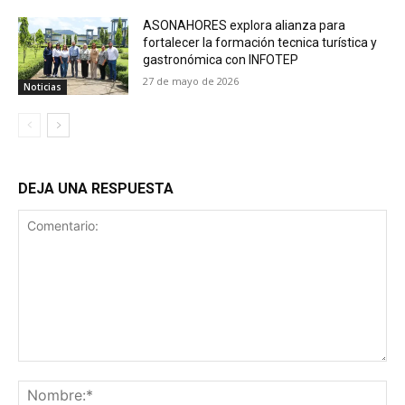
ASONAHORES explora alianza para
fortalecer la formación tecnica turística y
gastronómica con INFOTEP
27 de mayo de 2026
Noticias
DEJA UNA RESPUESTA
Comentario:
No