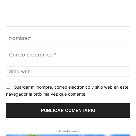
Comentario:
No
Co
ele
Sit
we
Guardar mi nombre, correo electrónico y sitio web en este
navegador la próxima vez que comente.
- Advertisment -