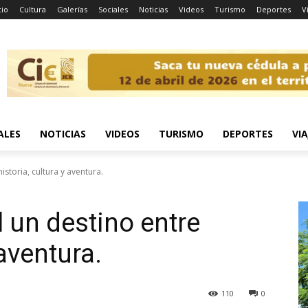
cio
Cultura
Galerías
Sociales
Noticias
Videos
Turismo
Deportes
V
ALES
NOTICIAS
VIDEOS
TURISMO
DEPORTES
VIA
storia, cultura y aventura.
un destino entre
 aventura.
110
0