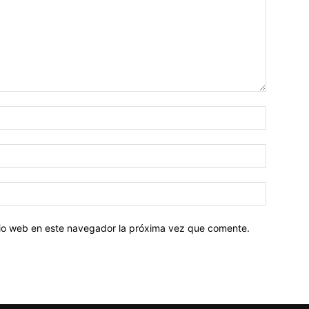
Nombre:
Correo
electróni
Sitio
web:
itio web en este navegador la próxima vez que comente.