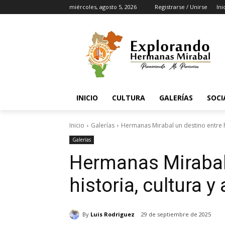
miércoles, agosto 5, 2026
Registrarse / Unirse
Ini
INICIO
CULTURA
GALERÍAS
SOCI
Inicio
Galerías
Hermanas Mirabal un destino entre hi
Galerías
Hermanas Mirabal 
historia, cultura y
By
Luis Rodriguez
29 de septiembre de 2025