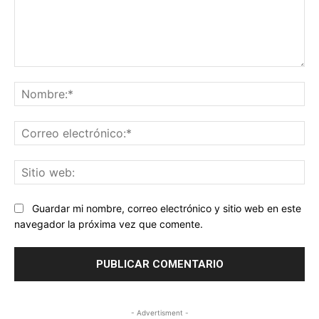
Comentario:
No
Co
ele
Sit
we
Guardar mi nombre, correo electrónico y sitio web en este
navegador la próxima vez que comente.
- Advertisment -