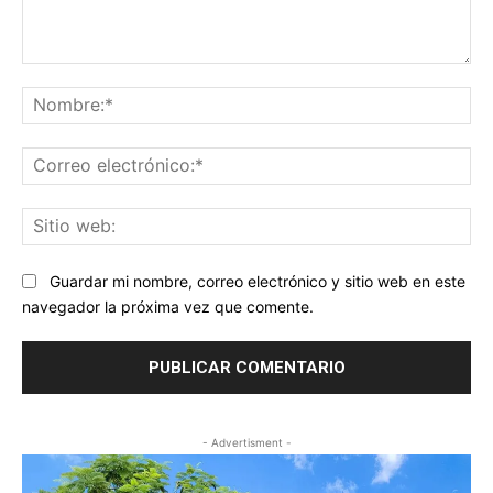
Comentario:
No
Co
ele
Sit
we
Guardar mi nombre, correo electrónico y sitio web en este
navegador la próxima vez que comente.
- Advertisment -