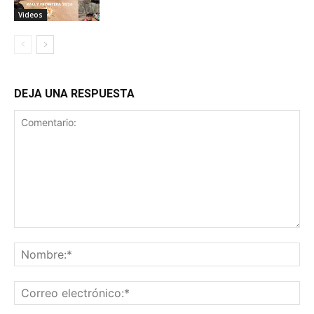
Videos
DEJA UNA RESPUESTA
Comentario:
No
Co
ele