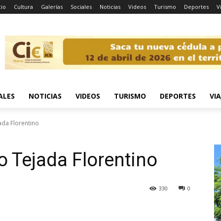
cio
Cultura
Galerías
Sociales
Noticias
Videos
Turismo
Deportes
V
ALES
NOTICIAS
VIDEOS
TURISMO
DEPORTES
VIA
ada Florentino
o Tejada Florentino
330
0