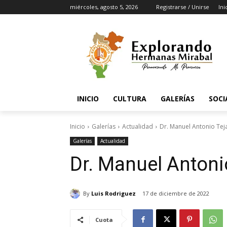
miércoles, agosto 5, 2026
Registrarse / Unirse
Ini
INICIO
CULTURA
GALERÍAS
SOCI
Inicio
Galerías
Actualidad
Dr. Manuel Antonio Tej
Galerías
Actualidad
Dr. Manuel Antoni
By
Luis Rodriguez
17 de diciembre de 2022
Cuota