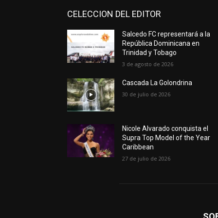
CELECCION DEL EDITOR
Salcedo FC representará a la
República Dominicana en
Trinidad y Tobago
3 de agosto de 2026
Cascada La Golondrina
30 de julio de 2026
Nicole Alvarado conquista el
Supra Top Model of the Year
Caribbean
27 de julio de 2026
SO