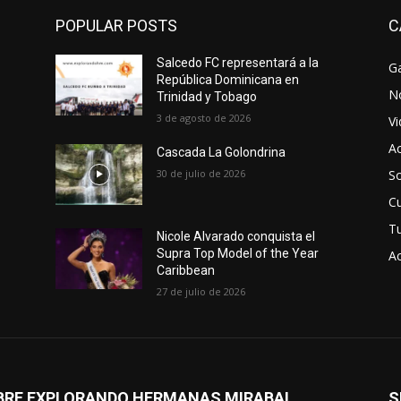
POPULAR POSTS
C
Salcedo FC representará a la
Ga
República Dominicana en
No
Trinidad y Tobago
3 de agosto de 2026
V
Ac
Cascada La Golondrina
30 de julio de 2026
So
Cu
T
Nicole Alvarado conquista el
Supra Top Model of the Year
Ac
Caribbean
27 de julio de 2026
BRE EXPLORANDO HERMANAS MIRABAL
S