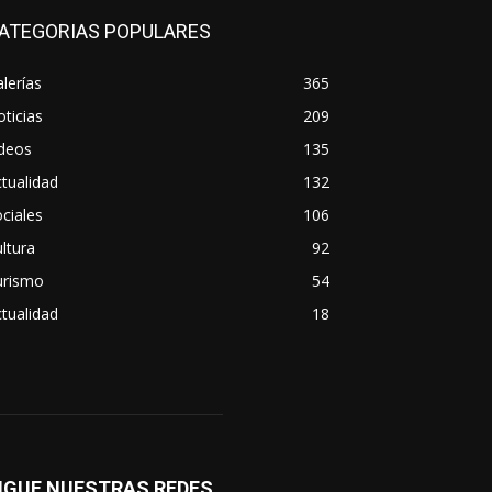
ATEGORIAS POPULARES
lerías
365
ticias
209
ideos
135
tualidad
132
ciales
106
ltura
92
urismo
54
tualidad
18
IGUE NUESTRAS REDES