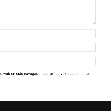
Nombre:
Correo
electróni
Sitio
web:
itio web en este navegador la próxima vez que comente.