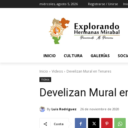
miércoles, agosto 5, 2026
Registrarse / Unirse
Ini
INICIO
CULTURA
GALERÍAS
SOCI
Inicio
Videos
Develizan Mural en Tenares
Videos
Develizan Mural e
By
Luis Rodriguez
26 de noviembre de 2020
Cuota