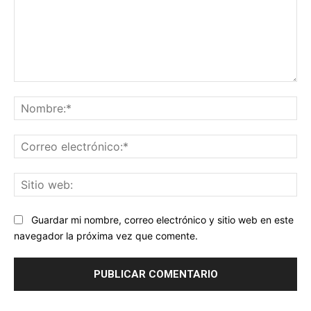
Comentario:
No
Co
ele
Sit
we
Guardar mi nombre, correo electrónico y sitio web en este
navegador la próxima vez que comente.