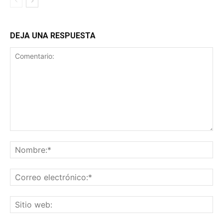
DEJA UNA RESPUESTA
Comentario:
No
Co
ele
Sit
we