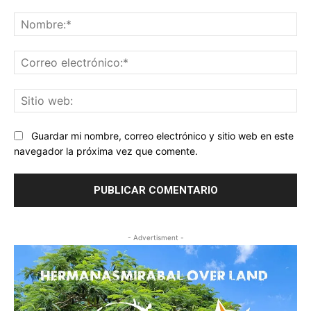
Comentario:
No
Co
ele
Sit
we
Guardar mi nombre, correo electrónico y sitio web en este
navegador la próxima vez que comente.
- Advertisment -