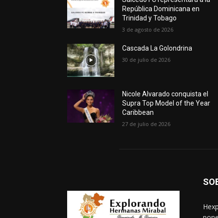
República Dominicana en
Trinidad y Tobago
3 de agosto de 2026
Cascada La Golondrina
30 de julio de 2026
Nicole Alvarado conquista el
Supra Top Model of the Year
Caribbean
27 de julio de 2026
SO
Hexp
pone