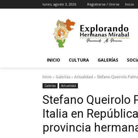
lunes, agosto 3, 2026
Registrarse / Unirse
Inicio
INICIO
CULTURA
GALERÍAS
SOCI
Inicio
Galerías
Actualidad
Stefano Queirolo Palmas
Galerías
Actualidad
Stefano Queirolo
Italia en Repúblic
provincia herman