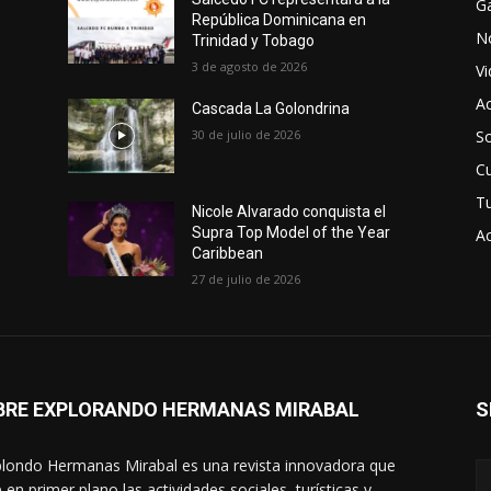
Ga
República Dominicana en
No
Trinidad y Tobago
3 de agosto de 2026
V
Ac
Cascada La Golondrina
30 de julio de 2026
So
Cu
T
Nicole Alvarado conquista el
Supra Top Model of the Year
Ac
Caribbean
27 de julio de 2026
BRE EXPLORANDO HERMANAS MIRABAL
S
londo Hermanas Mirabal es una revista innovadora que
 en primer plano las actividades sociales, turísticas y