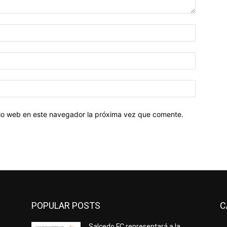
Nombre:
Correo
electróni
Sitio
web:
itio web en este navegador la próxima vez que comente.
POPULAR POSTS
C
Salcedo FC representará a la