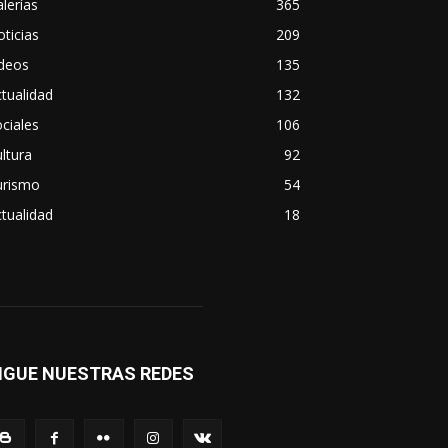
lerías
365
ticias
209
ideos
135
tualidad
132
ciales
106
ltura
92
urismo
54
tualidad
18
IGUE NUESTRAS REDES