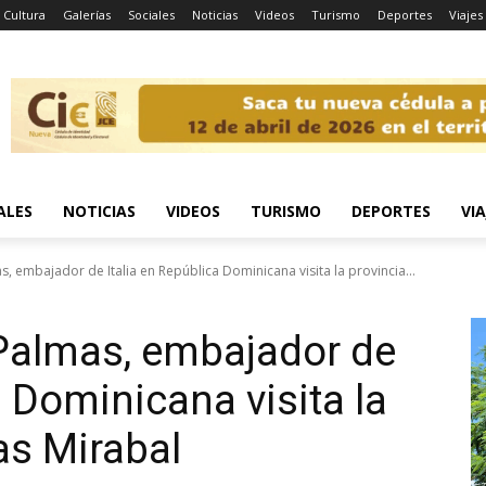
Cultura
Galerías
Sociales
Noticias
Videos
Turismo
Deportes
Viajes
ALES
NOTICIAS
VIDEOS
TURISMO
DEPORTES
VIA
, embajador de Italia en República Dominicana visita la provincia...
 Palmas, embajador de
a Dominicana visita la
as Mirabal