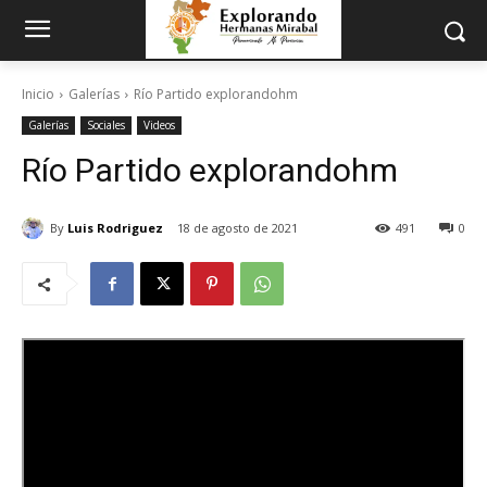
Inicio
Galerías
Río Partido explorandohm
Galerías
Sociales
Videos
Río Partido explorandohm
By
Luis Rodriguez
18 de agosto de 2021
491
0