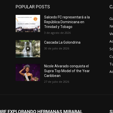
POPULAR POSTS
C
Salcedo FC representará a la
Ga
República Dominicana en
No
Trinidad y Tobago
3 de agosto de 2026
V
Ac
Cascada La Golondrina
30 de julio de 2026
So
Cu
T
Nicole Alvarado conquista el
Supra Top Model of the Year
Ac
Caribbean
27 de julio de 2026
BRE EXPLORANDO HERMANAS MIRABAL
S