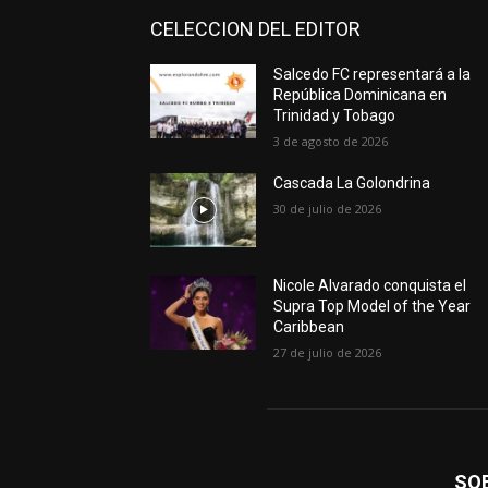
CELECCION DEL EDITOR
Salcedo FC representará a la
República Dominicana en
Trinidad y Tobago
3 de agosto de 2026
Cascada La Golondrina
30 de julio de 2026
Nicole Alvarado conquista el
Supra Top Model of the Year
Caribbean
27 de julio de 2026
SO