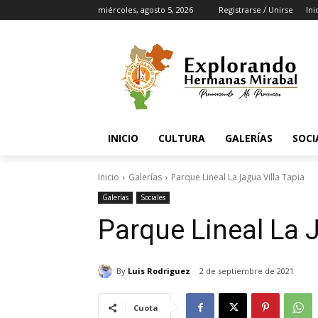
miércoles, agosto 5, 2026
Registrarse / Unirse
Ini
INICIO
CULTURA
GALERÍAS
SOCI
Inicio
Galerías
Parque Lineal La Jagua Villa Tapia
Galerías
Sociales
Parque Lineal La J
By
Luis Rodriguez
2 de septiembre de 2021
Cuota