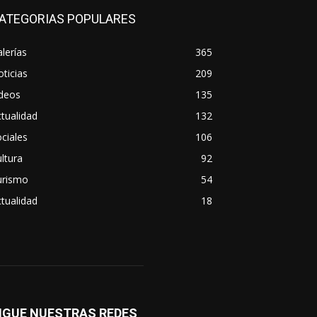
ATEGORIAS POPULARES
lerías
365
ticias
209
ideos
135
tualidad
132
ciales
106
ltura
92
urismo
54
tualidad
18
IGUE NUESTRAS REDES