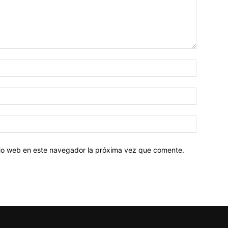
Nombre:
Correo
electróni
Sitio
web:
itio web en este navegador la próxima vez que comente.