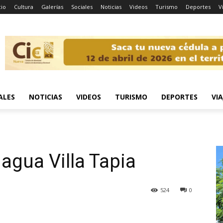
cio
Cultura
Galerías
Sociales
Noticias
Videos
Turismo
Deportes
V
ALES
NOTICIAS
VIDEOS
TURISMO
DEPORTES
VIA
agua Villa Tapia
524
0