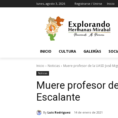
lunes, agosto 3, 2026
Registrarse / Unirse
Inicio
INICIO
CULTURA
GALERÍAS
SOCI
Inicio
Noticias
Muere profesor de la UASD José́ Mig
Noticias
Muere profesor de
Escalante
By
Luis Rodriguez
14 de enero de 2021