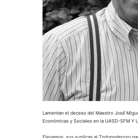
Lamentan el deceso del Maestro José́ Migue
Económicas y Sociales en la UASD-SFM Y 
Elevamos sus suplicas al Todopoderoso par