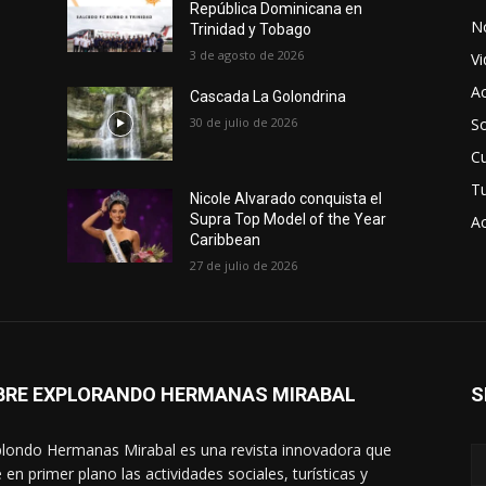
República Dominicana en
No
Trinidad y Tobago
3 de agosto de 2026
V
Ac
Cascada La Golondrina
30 de julio de 2026
So
Cu
T
Nicole Alvarado conquista el
Supra Top Model of the Year
Ac
Caribbean
27 de julio de 2026
BRE EXPLORANDO HERMANAS MIRABAL
S
londo Hermanas Mirabal es una revista innovadora que
 en primer plano las actividades sociales, turísticas y