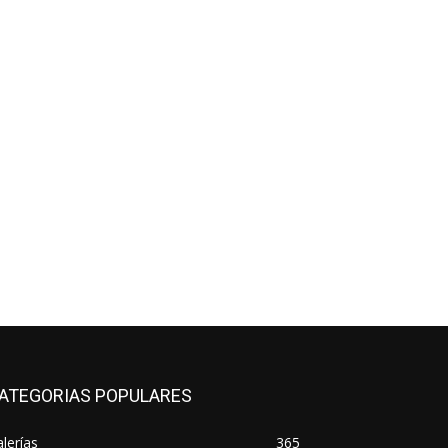
*
co:*
ATEGORIAS POPULARES
lerías
365