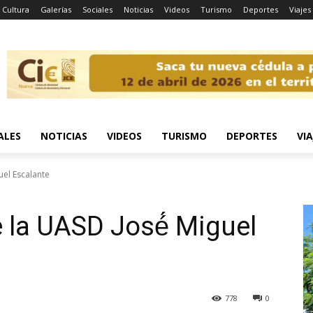
Cultura
Galerías
Sociales
Noticias
Videos
Turismo
Deportes
Viajes
ALES
NOTICIAS
VIDEOS
TURISMO
DEPORTES
VIA
uel Escalante
 la UASD José́ Miguel
778
0