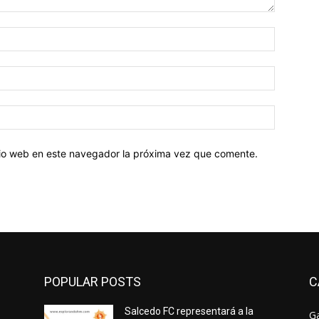
Nombre:
Correo
electróni
Sitio
web:
itio web en este navegador la próxima vez que comente.
POPULAR POSTS
C
Salcedo FC representará a la
Ga