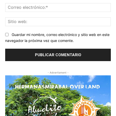
Co
ele
Sit
we
Guardar mi nombre, correo electrónico y sitio web en este
navegador la próxima vez que comente.
- Advertisment -