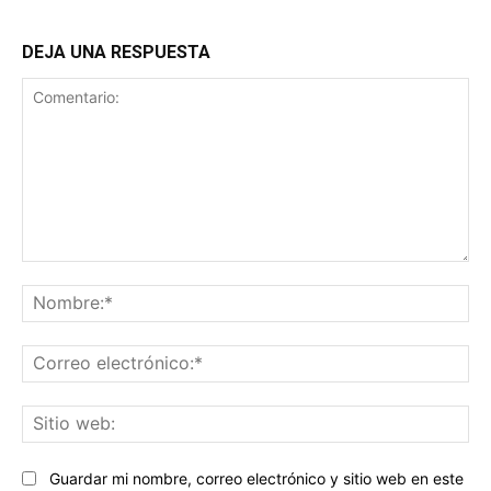
DEJA UNA RESPUESTA
Comentario:
No
Co
ele
Sit
we
Guardar mi nombre, correo electrónico y sitio web en este