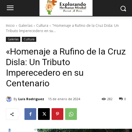
Inicio
Galerías
Cultura
"Homenaje a Rufino de la Cruz Disla: Un
Tributo Imperecedero en su...
Galerías
Cultura
«Homenaje a Rufino de la Cruz
Disla: Un Tributo
Imperecedero en su
Centenario
By
Luis Rodriguez
15 de enero de 2024
282
0