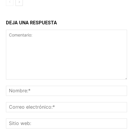
DEJA UNA RESPUESTA
Comentario:
No
Co
ele
Sit
we