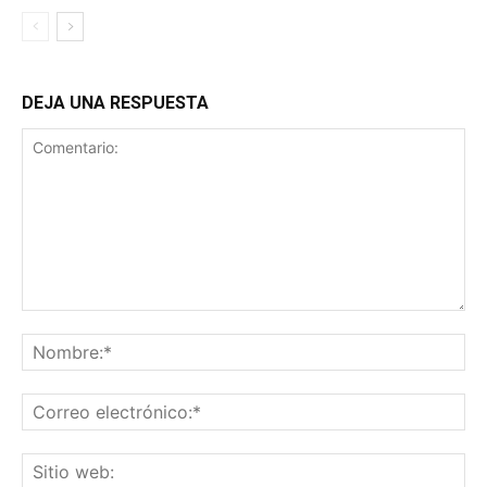
DEJA UNA RESPUESTA
Comentario:
No
Co
ele
Sit
we