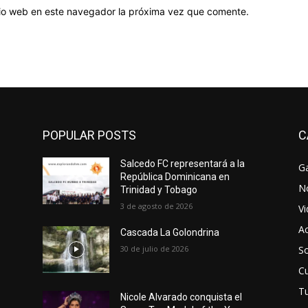
itio web en este navegador la próxima vez que comente.
POPULAR POSTS
C
Salcedo FC representará a la
Ga
República Dominicana en
No
Trinidad y Tobago
3 de agosto de 2026
V
Ac
Cascada La Golondrina
30 de julio de 2026
So
Cu
T
Nicole Alvarado conquista el