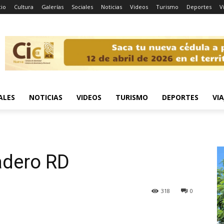
cio
Cultura
Galerías
Sociales
Noticias
Videos
Turismo
Deportes
V
ALES
NOTICIAS
VIDEOS
TURISMO
DEPORTES
VIA
D
adero RD
318
0