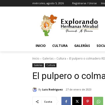
miércoles, agosto 5, 2026
Registrarse / Unirse
Ini
INICIO
CULTURA
GALERÍAS
SOCI
Inicio
Galerías
Cultura
El pulpero o colmadero R
Galerías
Cultura
El pulpero o colm
By
Luis Rodriguez
27 de enero de 2023
Cuota