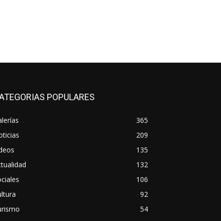
ATEGORIAS POPULARES
lerías
365
ticias
209
ideos
135
tualidad
132
ciales
106
ltura
92
urismo
54