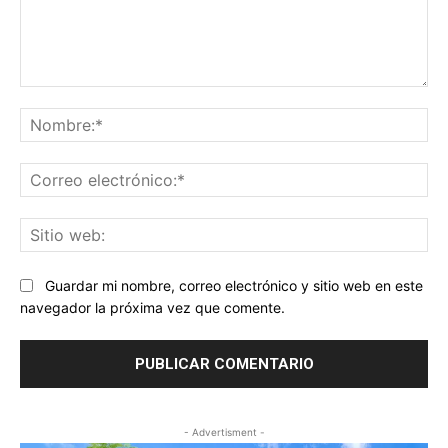
Comentario:
No
Co
ele
Sit
we
Guardar mi nombre, correo electrónico y sitio web en este
navegador la próxima vez que comente.
- Advertisment -