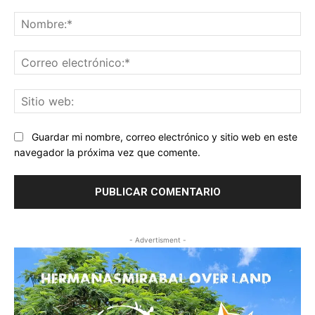
Comentario:
No
Co
ele
Sit
we
Guardar mi nombre, correo electrónico y sitio web en este
navegador la próxima vez que comente.
- Advertisment -