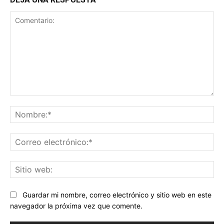
Comentario:
No
Co
ele
Sit
we
Guardar mi nombre, correo electrónico y sitio web en este
navegador la próxima vez que comente.