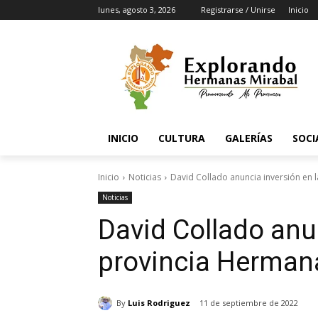
lunes, agosto 3, 2026
Registrarse / Unirse
Inicio
INICIO
CULTURA
GALERÍAS
SOCI
Inicio
Noticias
David Collado anuncia inversión en 
Noticias
David Collado anun
provincia Herman
By
Luis Rodriguez
11 de septiembre de 2022