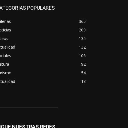
ATEGORIAS POPULARES
lerías
365
ticias
209
ideos
135
tualidad
132
ciales
106
ltura
92
urismo
54
tualidad
18
IGUE NUESTRAS REDES