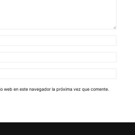
Nombre:
Correo
electróni
Sitio
web:
itio web en este navegador la próxima vez que comente.