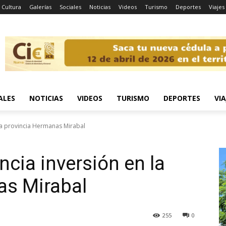
Cultura
Galerías
Sociales
Noticias
Videos
Turismo
Deportes
Viajes
ALES
NOTICIAS
VIDEOS
TURISMO
DEPORTES
VIA
la provincia Hermanas Mirabal
cia inversión en la
as Mirabal
255
0