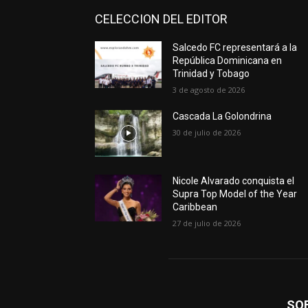
CELECCION DEL EDITOR
Salcedo FC representará a la
República Dominicana en
Trinidad y Tobago
3 de agosto de 2026
Cascada La Golondrina
30 de julio de 2026
Nicole Alvarado conquista el
Supra Top Model of the Year
Caribbean
27 de julio de 2026
SO