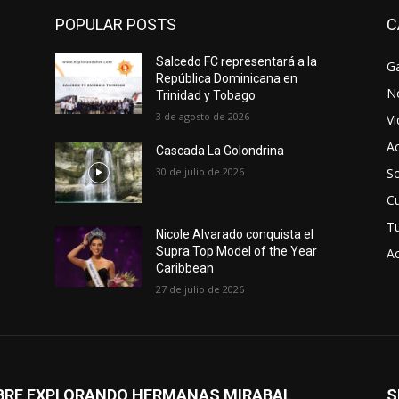
POPULAR POSTS
C
Salcedo FC representará a la
Ga
República Dominicana en
No
Trinidad y Tobago
3 de agosto de 2026
V
Ac
Cascada La Golondrina
30 de julio de 2026
So
Cu
T
Nicole Alvarado conquista el
Supra Top Model of the Year
Ac
Caribbean
27 de julio de 2026
BRE EXPLORANDO HERMANAS MIRABAL
S