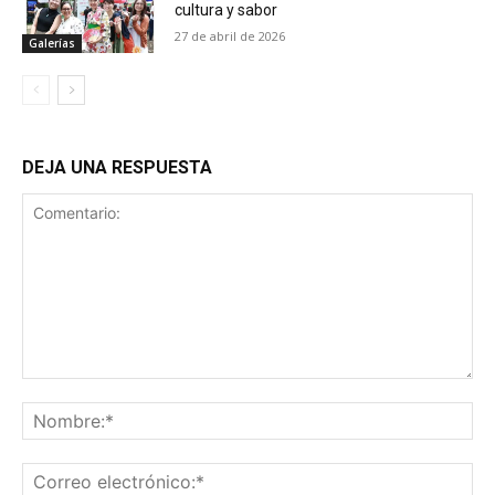
cultura y sabor
27 de abril de 2026
Galerías
DEJA UNA RESPUESTA
Comentario:
No
Co