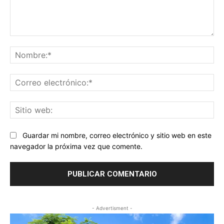
Comentario:
No
Co
ele
Sit
we
Guardar mi nombre, correo electrónico y sitio web en este
navegador la próxima vez que comente.
- Advertisment -