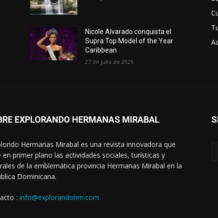
Cu
T
Nicole Alvarado conquista el
Supra Top Model of the Year
Ac
Caribbean
27 de julio de 2026
BRE EXPLORANDO HERMANAS MIRABAL
S
londo Hermanas Mirabal es una revista innovadora que
 en primer plano las actividades sociales, turísticas y
urales de la emblemática provincia Hermanas Mirabal en la
blica Dominicana.
acto :
info@explorandohm.com