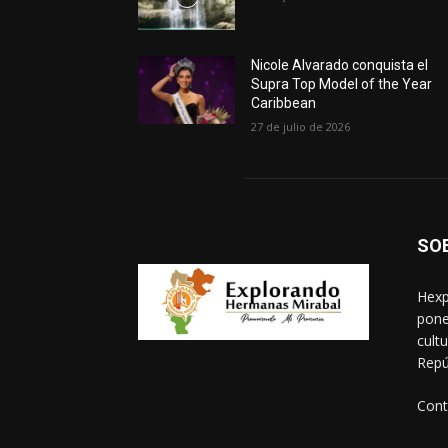
Nicole Alvarado conquista el
Supra Top Model of the Year
Caribbean
27 de julio de 2026
SO
Hexp
pone
cult
Repú
Cont