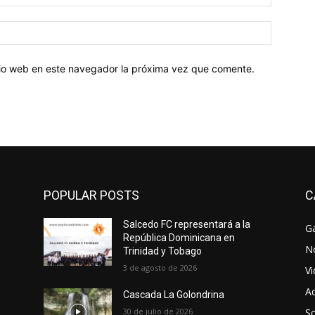
electróni
Sitio
web:
itio web en este navegador la próxima vez que comente.
POPULAR POSTS
C
Salcedo FC representará a la
Ga
República Dominicana en
No
Trinidad y Tobago
3 de agosto de 2026
V
Ac
Cascada La Golondrina
30 de julio de 2026
So