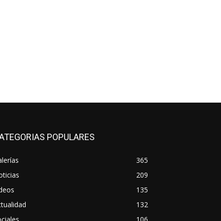
co:*
ATEGORIAS POPULARES
lerías
365
ticias
209
ideos
135
tualidad
132
ciales
106