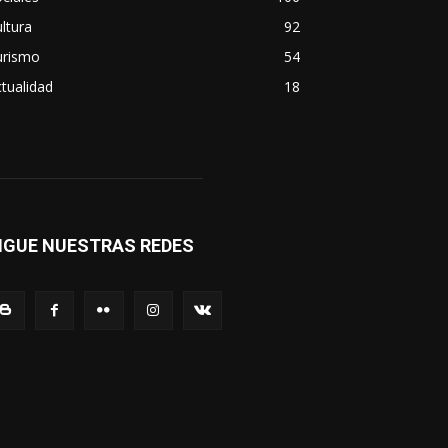
ltura
92
urismo
54
tualidad
18
IGUE NUESTRAS REDES