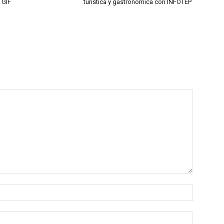
 GIF
turística y gastronómica con INFOTEP
Nombre:
Correo