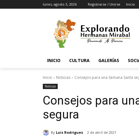
lunes, agosto 3, 2026
Registrarse / Unirse
Inicio
INICIO
CULTURA
GALERÍAS
SOCI
Inicio
Noticias
Consejos para una Semana Santa se
Noticias
Consejos para un
segura
By
Luis Rodriguez
2 de abril de 2021