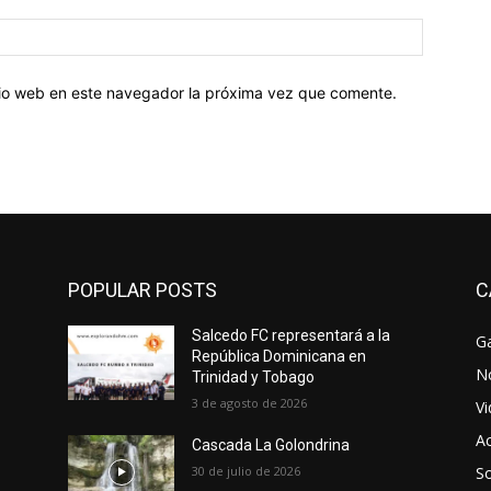
Sitio
web:
itio web en este navegador la próxima vez que comente.
POPULAR POSTS
C
Salcedo FC representará a la
Ga
República Dominicana en
No
Trinidad y Tobago
3 de agosto de 2026
V
Ac
Cascada La Golondrina
30 de julio de 2026
So