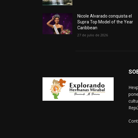
Nicole Alvarado conquista el
Supra Top Model of the Year
Caribbean
27 de julio de 2026
SO
Hexp
pone
cult
Repú
Cont