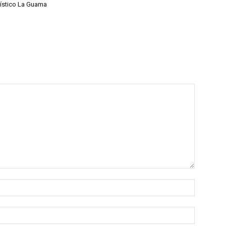
rístico La Guama
Nombre:
Correo
electróni