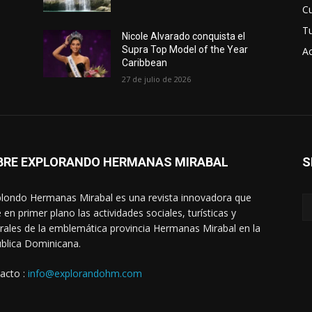
Cu
T
Nicole Alvarado conquista el
Supra Top Model of the Year
Ac
Caribbean
27 de julio de 2026
BRE EXPLORANDO HERMANAS MIRABAL
S
londo Hermanas Mirabal es una revista innovadora que
 en primer plano las actividades sociales, turísticas y
urales de la emblemática provincia Hermanas Mirabal en la
blica Dominicana.
acto :
info@explorandohm.com