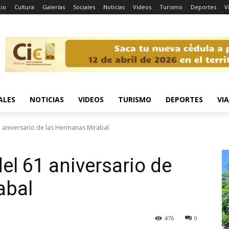
cio
Cultura
Galerías
Sociales
Noticias
Videos
Turismo
Deportes
V
ALES
NOTICIAS
VIDEOS
TURISMO
DEPORTES
VIA
aniversario de las Hermanas Mirabal
l 61 aniversario de
abal
476
0