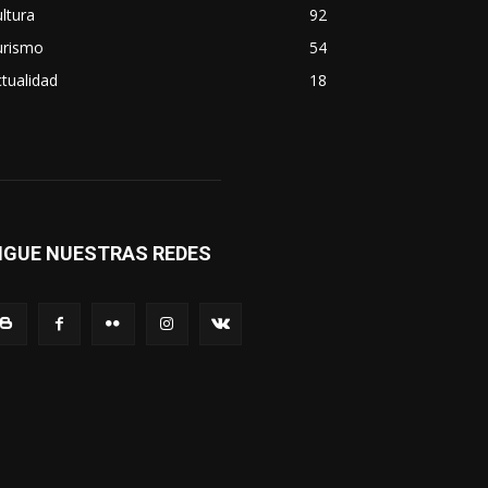
ltura
92
urismo
54
tualidad
18
IGUE NUESTRAS REDES