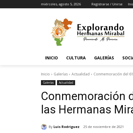
miércoles, agosto 5, 2026
Registrarse / Unirse
Ini
INICIO
CULTURA
GALERÍAS
SOCI
Inicio
Galerías
Actualidad
Conmemoración del 61 
Galerías
Actualidad
Conmemoración de
las Hermanas Mir
By
Luis Rodriguez
25 de noviembre de 2021